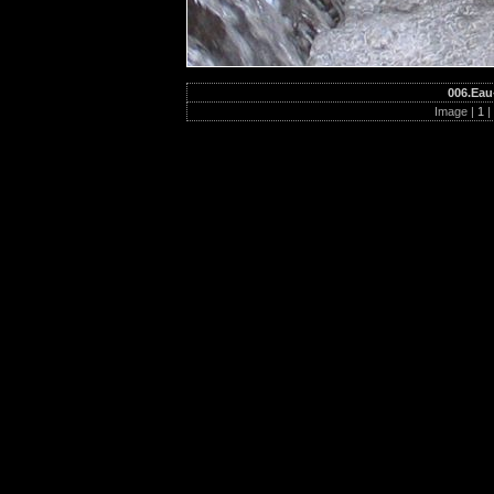
006.Eau
Image |
1
|