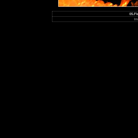
05.Fl
Im