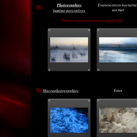
Photographies
Evanescences nocturne
lumino-perceptives
sur mer
"Phéno-lumino-chroma-graphies"
Macro
photographies
Eaux