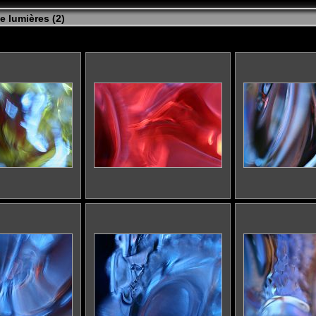
e lumières (2
)