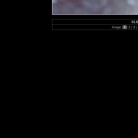
01.
Image |
1
|
2
|
3
|