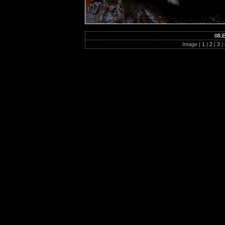
08.
Image |
1
|
2
|
3
|