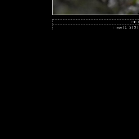
011.
Image |
1
|
2
|
3
|